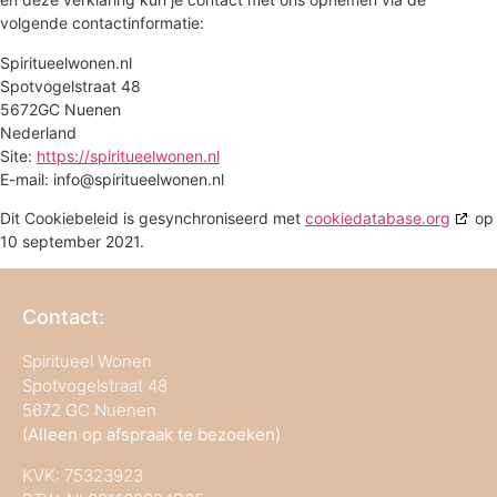
volgende contactinformatie:
Spiritueelwonen.nl
Spotvogelstraat 48
5672GC Nuenen
Nederland
Site:
https://spiritueelwonen.nl
E-mail:
info@
spiritueelwonen.nl
Dit Cookiebeleid is gesynchroniseerd met
cookiedatabase.org
op
10 september 2021.
Contact:
Spiritueel Wonen
Spotvogelstraat 48
5672 GC Nuenen
(Alleen op afspraak te bezoeken)
KVK:
75323923