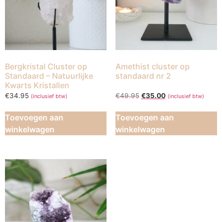
Bergkristal Cluster op
Amethist cluster op
Standaard – Natuurlijke
standaard nr 2
Kwarts Kristallen
€
34.95
€
49.95
€
35.00
(inclusief btw)
(inclusief btw)
Toevoegen aan
Toevoegen aan
winkelwagen
winkelwagen