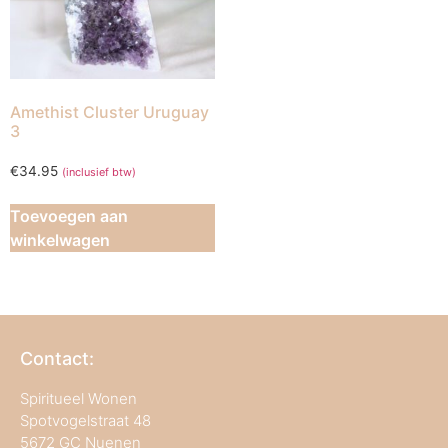
Amethist Cluster Uruguay
3
€
34.95
(inclusief btw)
Toevoegen aan
winkelwagen
Contact:
Spiritueel Wonen
Spotvogelstraat 48
5672 GC Nuenen