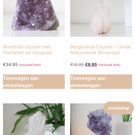
Amethist cluster met
Bergkristal Cluster – Uniek
Hematiet uit Uruguay
Natuurstuk (Kneusje)
€
34.95
€
14.95
€
9.95
(inclusief btw)
(inclusief btw)
Toevoegen aan
Toevoegen aan
winkelwagen
winkelwagen
Aanbieding!