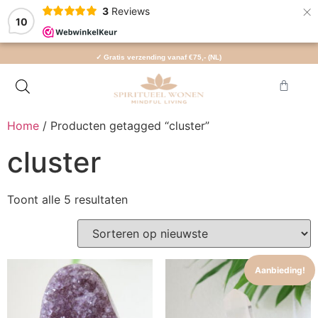
×
3
Reviews
10
✓ Gratis verzending vanaf €75,- (NL)
Home
/ Producten getagged “cluster”
cluster
Toont alle 5 resultaten
Aanbieding!