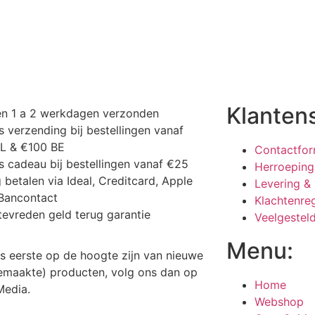
Klanten
en 1 a 2 werkdagen verzonden
s verzending bij bestellingen vanaf
NL & €100 BE
Contactfor
s cadeau bij bestellingen vanaf €25
Herroeping
g betalen via Ideal, Creditcard, Apple
Levering &
Bancontact
Klachtenre
tevreden geld terug garantie
Veelgestel
Menu:
 als eerste op de hoogte zijn van nieuwe
maakte) producten, volg ons dan op
Home
 Media.
Webshop