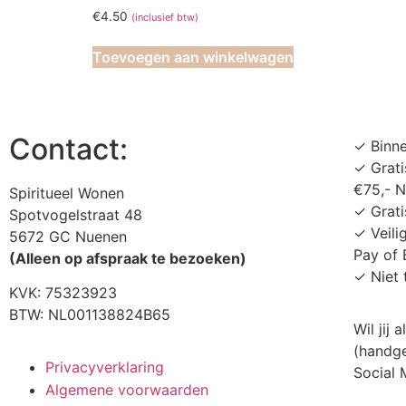
€
4.50
(inclusief btw)
Toevoegen aan winkelwagen
Contact:
✓ Binn
✓ Grati
€75,- 
Spiritueel Wonen
✓ Grati
Spotvogelstraat 48
✓ Veili
5672 GC Nuenen
Pay of 
(Alleen op afspraak te bezoeken)
✓ Niet 
KVK:
75323923
BTW: NL001138824B65
Wil jij
(handge
Privacyverklaring
Social
Algemene voorwaarden