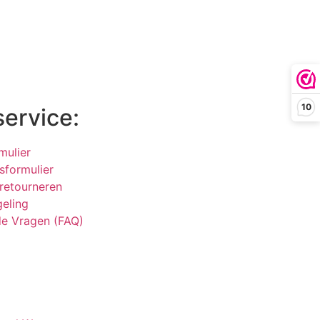
10
service:
mulier
sformulier
 retourneren
geling
de Vragen (FAQ)