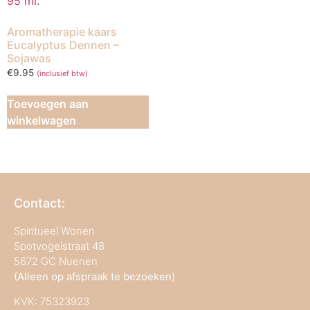
Aromatherapie kaars
Eucalyptus Dennen –
Sojawas
€
9.95
(inclusief btw)
Toevoegen aan
winkelwagen
Contact:
Spiritueel Wonen
Spotvogelstraat 48
5672 GC Nuenen
(Alleen op afspraak te bezoeken)
KVK:
75323923