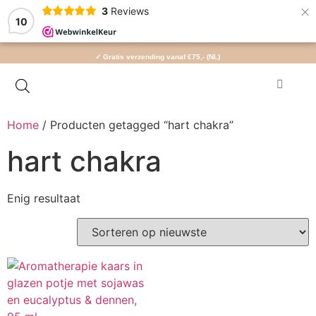
×
3
Reviews
10
✓ Gratis verzending vanaf €75,- (NL)
Home
/ Producten getagged “hart chakra”
hart chakra
Enig resultaat