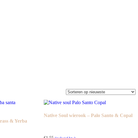
Native Soul wierook – Palo Santo & Copal
grass & Yerba
€
1.55