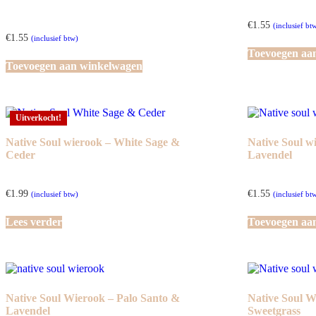
€
1.55
(inclusief bt
€
1.55
(inclusief btw)
Toevoegen aa
Toevoegen aan winkelwagen
Uitverkocht!
Native Soul wierook – White Sage &
Native Soul w
Ceder
Lavendel
€
1.99
€
1.55
(inclusief btw)
(inclusief bt
Lees verder
Toevoegen aa
Native Soul Wierook – Palo Santo &
Native Soul W
Lavendel
Sweetgrass