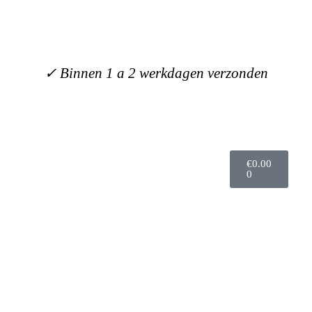
✓ Zorgvuldig verpakt en met liefde
verzonden
€
0.00
0