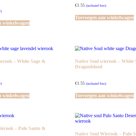
€
1.55
(inclusief btw)
w)
Toevoegen aan winkelwagen
n winkelwagen
ierook – White Sage &
Native Soul wierook – White
Dragonblood
€
1.55
w)
(inclusief btw)
n winkelwagen
Toevoegen aan winkelwagen
ierook – Palo Santo &
Native Soul Wierook – Palo 