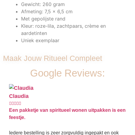
Gewicht: 260 gram
Afmeting: 7,5 x 6,5 cm
Met gepolijste rand
Kleur: roze-lila, zachtpaars, crème en
aardetinten
Uniek exemplaar
Maak Jouw Ritueel Compleet
Google Reviews:
Claudia
Ki








Een pakketje van spiritueel wonen uitpakken is een
Best
feestje.
Hier
kwal
Iedere bestelling is zeer zorgvuldig ingepakt en ook