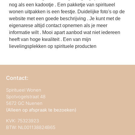
met 
nog als een kadootje . Een pakketje van spiritueel
best
wonen uitpakken is een feestje. Duidelijke foto's op de
website met een goede beschrijving . Je kunt met de
eigenarese altijd contact opnemen als je meer
informatie wilt . Mooi apart aanbod wat niet iedereen
heeft van hoge kwaliteit . Een van mijn
lievelingsplekken op spirituele producten
Contact:
Spiritueel Wonen
Spotvogelstraat 48
5672 GC Nuenen
(Alleen op afspraak te bezoeken)
KVK:
75323923
BTW: NL001138824B65