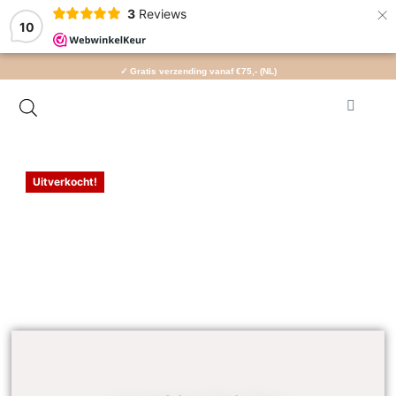
×
3
Reviews
10
✓ Gratis verzending vanaf €75,- (NL)
Uitverkocht!