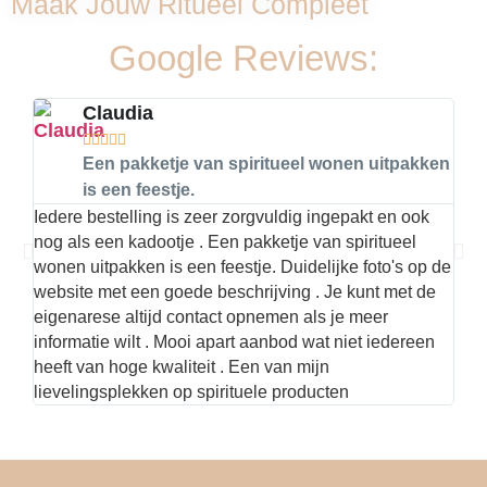
Maak Jouw Ritueel Compleet
Google Reviews:
Claudia





Een pakketje van spiritueel wonen uitpakken
is een feestje.
Iedere bestelling is zeer zorgvuldig ingepakt en ook
Hier
nog als een kadootje . Een pakketje van spiritueel
kwal
wonen uitpakken is een feestje. Duidelijke foto's op de
met 
website met een goede beschrijving . Je kunt met de
best
eigenarese altijd contact opnemen als je meer
informatie wilt . Mooi apart aanbod wat niet iedereen
heeft van hoge kwaliteit . Een van mijn
lievelingsplekken op spirituele producten