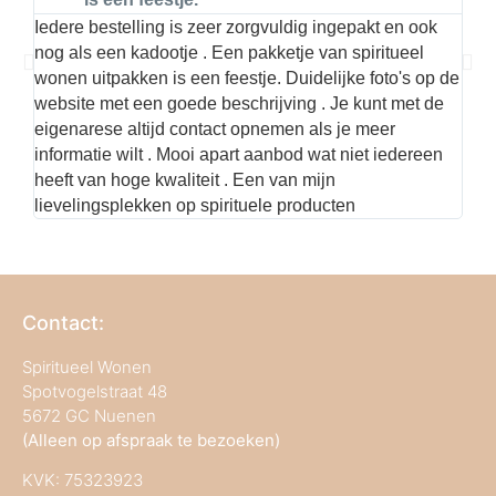
Iedere bestelling is zeer zorgvuldig ingepakt en ook
Hier
nog als een kadootje . Een pakketje van spiritueel
kwal
wonen uitpakken is een feestje. Duidelijke foto's op de
met 
website met een goede beschrijving . Je kunt met de
best
eigenarese altijd contact opnemen als je meer
informatie wilt . Mooi apart aanbod wat niet iedereen
heeft van hoge kwaliteit . Een van mijn
lievelingsplekken op spirituele producten
Contact:
Spiritueel Wonen
Spotvogelstraat 48
5672 GC Nuenen
(Alleen op afspraak te bezoeken)
KVK:
75323923