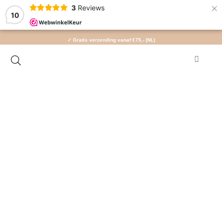
×
3
Reviews
10
✓ Gratis verzending vanaf €75,- (NL)