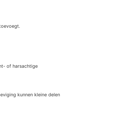
 toevoegt.
nt- of harsachtige
teviging kunnen kleine delen