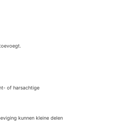
 toevoegt.
nt- of harsachtige
teviging kunnen kleine delen