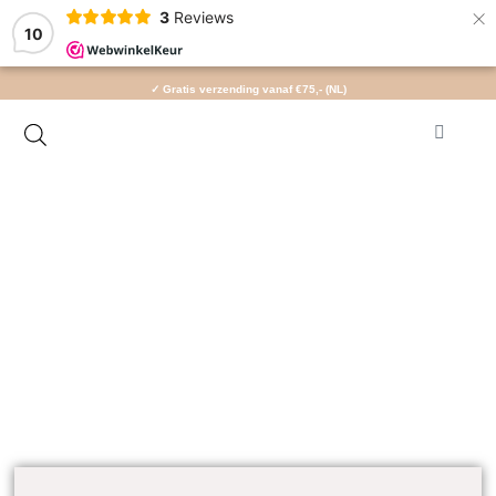
×
3
Reviews
10
✓ Gratis verzending vanaf €75,- (NL)