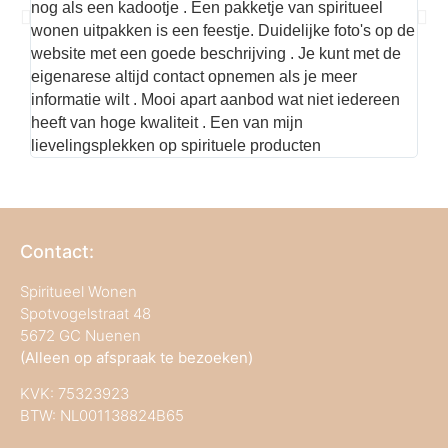
nog als een kadootje . Een pakketje van spiritueel
kwal
wonen uitpakken is een feestje. Duidelijke foto's op de
met 
website met een goede beschrijving . Je kunt met de
best
eigenarese altijd contact opnemen als je meer
informatie wilt . Mooi apart aanbod wat niet iedereen
heeft van hoge kwaliteit . Een van mijn
lievelingsplekken op spirituele producten
Contact:
Spiritueel Wonen
Spotvogelstraat 48
5672 GC Nuenen
(Alleen op afspraak te bezoeken)
KVK:
75323923
BTW: NL001138824B65