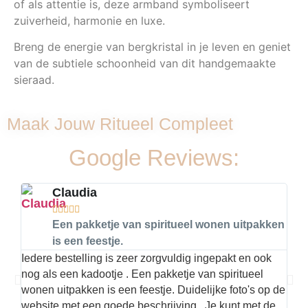
of als attentie is, deze armband symboliseert
zuiverheid, harmonie en luxe.
Breng de energie van bergkristal in je leven en geniet
van de subtiele schoonheid van dit handgemaakte
sieraad.
Maak Jouw Ritueel Compleet
Google Reviews:
Claudia





Een pakketje van spiritueel wonen uitpakken
is een feestje.
Iedere bestelling is zeer zorgvuldig ingepakt en ook
Hier
nog als een kadootje . Een pakketje van spiritueel
kwal
wonen uitpakken is een feestje. Duidelijke foto's op de
met 
website met een goede beschrijving . Je kunt met de
best