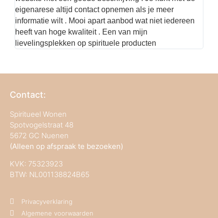
eigenarese altijd contact opnemen als je meer
informatie wilt . Mooi apart aanbod wat niet iedereen
heeft van hoge kwaliteit . Een van mijn
lievelingsplekken op spirituele producten
Contact:
Spiritueel Wonen
Spotvogelstraat 48
5672 GC Nuenen
(Alleen op afspraak te bezoeken)
KVK:
75323923
BTW: NL001138824B65
Privacyverklaring
Algemene voorwaarden