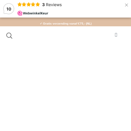
×
3
Reviews
10
✓ Gratis verzending vanaf €75,- (NL)