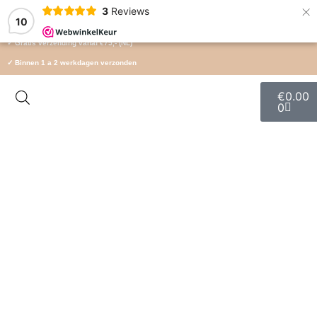
×
3
Reviews
10
✓ Gratis verzending vanaf €75,- (NL)
✓ Binnen 1 a 2 werkdagen verzonden
✓ Zorgvuldig verpakt en met liefde verzonden
€
0.00
0