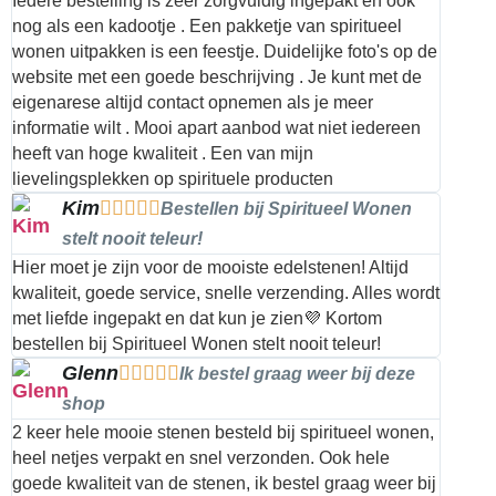
Iedere bestelling is zeer zorgvuldig ingepakt en ook
nog als een kadootje . Een pakketje van spiritueel
wonen uitpakken is een feestje. Duidelijke foto's op de
website met een goede beschrijving . Je kunt met de
eigenarese altijd contact opnemen als je meer
informatie wilt . Mooi apart aanbod wat niet iedereen
heeft van hoge kwaliteit . Een van mijn
lievelingsplekken op spirituele producten
Kim





Bestellen bij Spiritueel Wonen
stelt nooit teleur!
Hier moet je zijn voor de mooiste edelstenen! Altijd
kwaliteit, goede service, snelle verzending. Alles wordt
met liefde ingepakt en dat kun je zien💜 Kortom
bestellen bij Spiritueel Wonen stelt nooit teleur!
Glenn





Ik bestel graag weer bij deze
shop
2 keer hele mooie stenen besteld bij spiritueel wonen,
heel netjes verpakt en snel verzonden. Ook hele
goede kwaliteit van de stenen, ik bestel graag weer bij