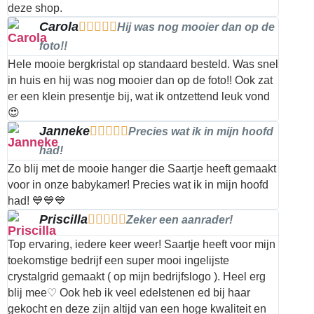
deze shop.
Carola





Hij was nog mooier dan op de
foto!!
Hele mooie bergkristal op standaard besteld. Was snel
in huis en hij was nog mooier dan op de foto!! Ook zat
er een klein presentje bij, wat ik ontzettend leuk vond
😍
Janneke





Precies wat ik in mijn hoofd
had!
Zo blij met de mooie hanger die Saartje heeft gemaakt
voor in onze babykamer! Precies wat ik in mijn hoofd
had! 💙💙💙
Priscilla





Zeker een aanrader!
Top ervaring, iedere keer weer! Saartje heeft voor mijn
toekomstige bedrijf een super mooi ingelijste
crystalgrid gemaakt ( op mijn bedrijfslogo ). Heel erg
blij mee♡ Ook heb ik veel edelstenen ed bij haar
gekocht en deze zijn altijd van een hoge kwaliteit en