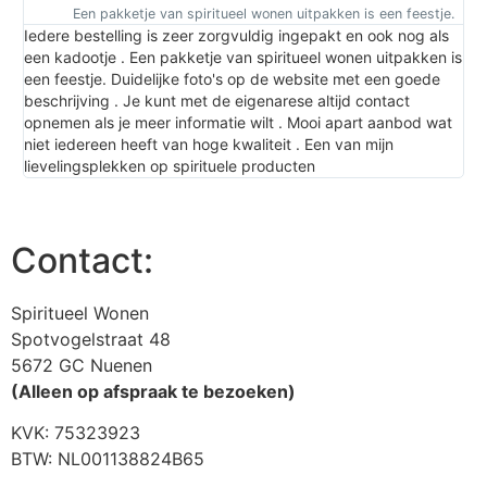
Een pakketje van spiritueel wonen uitpakken is een feestje.
Iedere bestelling is zeer zorgvuldig ingepakt en ook nog als
Hie
een kadootje . Een pakketje van spiritueel wonen uitpakken is
goe
een feestje. Duidelijke foto's op de website met een goede
ing
beschrijving . Je kunt met de eigenarese altijd contact
Won
opnemen als je meer informatie wilt . Mooi apart aanbod wat
niet iedereen heeft van hoge kwaliteit . Een van mijn
lievelingsplekken op spirituele producten
Contact:
Spiritueel Wonen
Spotvogelstraat 48
5672 GC Nuenen
(Alleen op afspraak te bezoeken)
KVK:
75323923
BTW: NL001138824B65