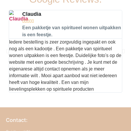
Claudia





Een pakketje van spiritueel wonen uitpakken
is een feestje.
Iedere bestelling is zeer zorgvuldig ingepakt en ook
Hier
nog als een kadootje . Een pakketje van spiritueel
kwal
wonen uitpakken is een feestje. Duidelijke foto's op de
met 
website met een goede beschrijving . Je kunt met de
best
eigenarese altijd contact opnemen als je meer
informatie wilt . Mooi apart aanbod wat niet iedereen
heeft van hoge kwaliteit . Een van mijn
lievelingsplekken op spirituele producten
Contact: