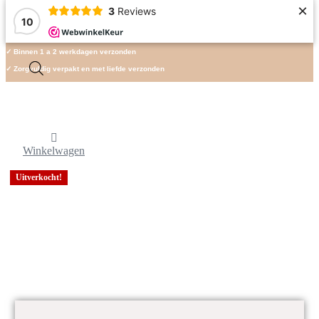
×
3
Reviews
10
✓ Gratis verzending vanaf €75,- (NL)
Ga
✓ Binnen 1 a 2 werkdagen verzonden
naar
✓ Zorgvuldig verpakt en met liefde verzonden
de
inhoud
Winkelwagen
Uitverkocht!