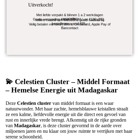
Uitverkocht!
Met liefde verpakt & binnen 1 a 2 werkdagen
verzonden.
Gratis verzending vanaf €75 (NL) en €100 (BE).
Iedere maand een wisselend gratis cadeau bij
bestellingen vanaf €25,-
Veilig betalen via Ideal | Wero, Creditcard, Apple Pay of
Bancontact
💫
Celestien Cluster – Middel Formaat
– Hemelse Energie uit Madagaskar
Deze
Celestien cluster
van middel formaat is een waar
natuurwonder. Met haar zachte, hemelsblauwe kristallen straalt
ze een kalme, liefdevolle energie uit die direct een gevoel van
rust en innerlijke vrede brengt. Afkomstig uit de rijke gronden
van
Madagaskar
, is deze cluster gevormd in de aarde over
miljoenen jaren en nu klaar om jouw ruimte te verrijken met haar
serene schoonheid.