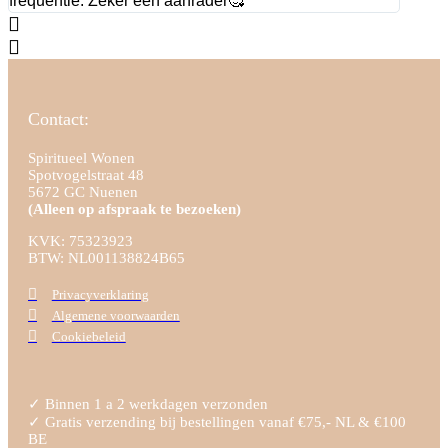
frequentie. Zeker een aanrader🥰
Contact:
Spiritueel Wonen
Spotvogelstraat 48
5672 GC Nuenen
(Alleen op afspraak te bezoeken)
KVK:
75323923
BTW: NL001138824B65
Privacyverklaring
Algemene voorwaarden
Cookiebeleid
✓ Binnen 1 a 2 werkdagen verzonden
✓ Gratis verzending bij bestellingen vanaf €75,- NL & €100
BE