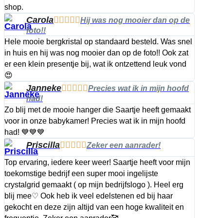
shop.
Carola





Hij was nog mooier dan op de
foto!!
Hele mooie bergkristal op standaard besteld. Was snel
in huis en hij was nog mooier dan op de foto!! Ook zat
er een klein presentje bij, wat ik ontzettend leuk vond
😍
Janneke





Precies wat ik in mijn hoofd
had!
Zo blij met de mooie hanger die Saartje heeft gemaakt
voor in onze babykamer! Precies wat ik in mijn hoofd
had! 💙💙💙
Priscilla





Zeker een aanrader!
Top ervaring, iedere keer weer! Saartje heeft voor mijn
toekomstige bedrijf een super mooi ingelijste
crystalgrid gemaakt ( op mijn bedrijfslogo ). Heel erg
blij mee♡ Ook heb ik veel edelstenen ed bij haar
gekocht en deze zijn altijd van een hoge kwaliteit en