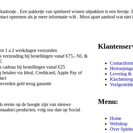
 kadootje . Een pakketje van spiritueel wonen uitpakken is een feestje. 
ntact opnemen als je meer informatie wilt . Mooi apart aanbod wat niet 
Klantenser
n 1 a 2 werkdagen verzonden
s verzending bij bestellingen vanaf €75,- NL &
E
Contactform
s cadeau bij bestellingen vanaf €25
Herroepings
g betalen via Ideal, Creditcard, Apple Pay of
Levering & 
act
Klachtenreg
tevreden geld terug garantie
Veelgesteld
Menu:
als eerste op de hoogte zijn van nieuwe
maakte) producten, volg ons dan op Social
.
Home
Webshop
Over Spirit