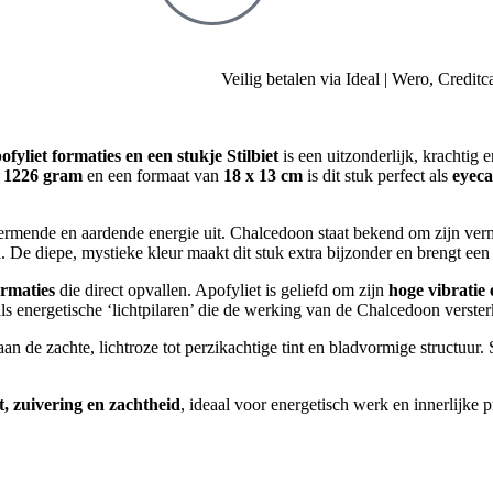
Veilig betalen via Ideal | Wero, Credit
liet formaties en een stukje Stilbiet
is een uitzonderlijk, krachtig e
n
1226 gram
en een formaat van
18 x 13 cm
is dit stuk perfect als
eyeca
hermende en aardende energie uit. Chalcedoon staat bekend om zijn v
n
. De diepe, mystieke kleur maakt dit stuk extra bijzonder en brengt een s
ormaties
die direct opvallen. Apofyliet is geliefd om zijn
hoge vibratie
 als energetische ‘lichtpilaren’ die de werking van de Chalcedoon verste
an de zachte, lichtroze tot perzikachtige tint en bladvormige structuur.
t, zuivering en zachtheid
, ideaal voor energetisch werk en innerlijke 