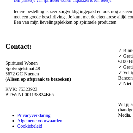
Een pakketje van spiritueel wonen uitpakken is een feestje.
Iedere bestelling is zeer zorgvuldig ingepakt en ook nog als een
met een goede beschrijving . Je kunt met de eigenarese altijd co
Een van mijn lievelingsplekken op spirituele producten
Contact:
✓ Binne
✓ Grati
€100 B
Spiritueel Wonen
✓ Grati
Spotvogelstraat 48
✓ Veili
5672 GC Nuenen
Bancont
(Alleen op afspraak te bezoeken)
✓ Niet 
KVK:
75323923
BTW: NL001138824B65
Wil jij 
(handge
Media
Privacyverklaring
Algemene voorwaarden
Cookiebeleid