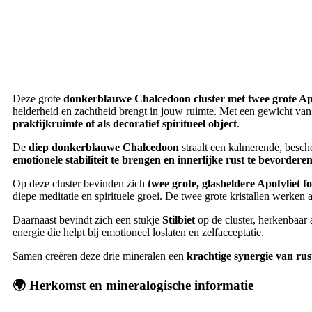
Deze grote
donkerblauwe Chalcedoon cluster met twee grote Apofy
helderheid en zachtheid brengt in jouw ruimte. Met een gewicht va
praktijkruimte of als decoratief spiritueel object
.
De
diep donkerblauwe Chalcedoon
straalt een kalmerende, besc
emotionele stabiliteit te brengen en innerlijke rust te bevordere
Op deze cluster bevinden zich
twee grote, glasheldere Apofyliet f
diepe meditatie en spirituele groei. De twee grote kristallen werken
Daarnaast bevindt zich een stukje
Stilbiet
op de cluster, herkenbaar a
energie die helpt bij emotioneel loslaten en zelfacceptatie.
Samen creëren deze drie mineralen een
krachtige synergie van rus
🌍
Herkomst en mineralogische informatie