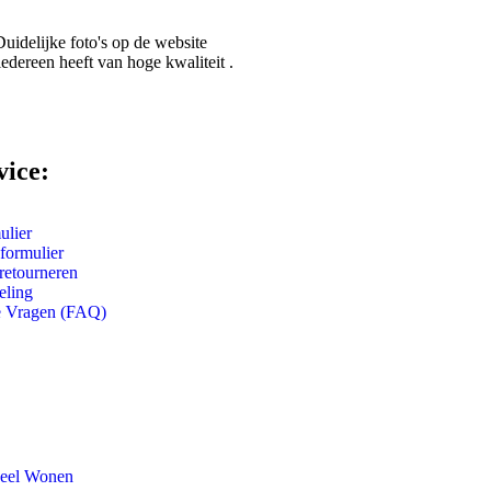
Bestellen bij Spiritueel Wonen stelt nooit
Duidelijke foto's op de website
Hier moet je zijn voor de mooiste ede
iedereen heeft van hoge kwaliteit .
Spiritueel Wonen stelt nooit teleur!
vice:
ulier
formulier
retourneren
eling
e Vragen (FAQ)
ueel Wonen