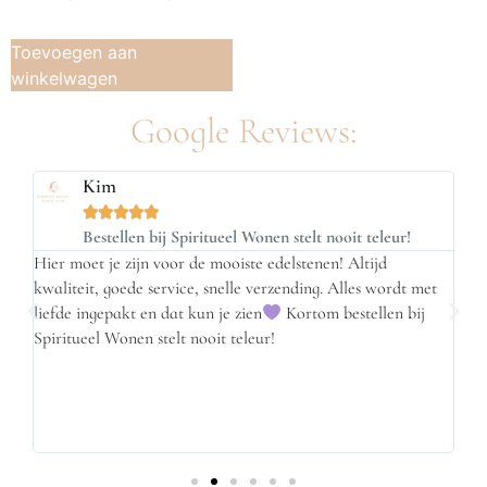
Toevoegen aan
winkelwagen
Google Reviews:
Kim





n
Bestellen bij Spiritueel Wonen stelt nooit teleur!
Hier moet je zijn voor de mooiste edelstenen! Altijd
2 k
kwaliteit, goede service, snelle verzending. Alles wordt met
ne
s
liefde ingepakt en dat kun je zien
Kortom bestellen bij
van
en
Spiritueel Wonen stelt nooit teleur!
e