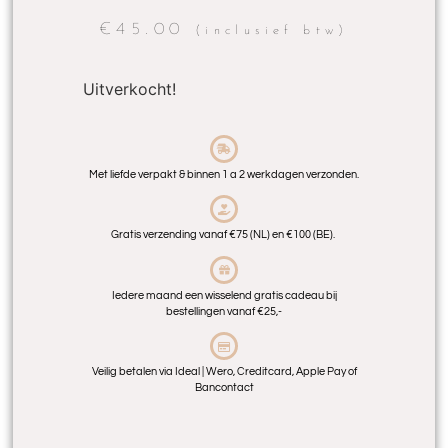
€
45.00
(inclusief btw)
Uitverkocht!
Met liefde verpakt & binnen 1 a 2 werkdagen verzonden.
Gratis verzending vanaf €75 (NL) en €100 (BE).
Iedere maand een wisselend gratis cadeau bij
bestellingen vanaf €25,-
Veilig betalen via Ideal | Wero, Creditcard, Apple Pay of
Bancontact