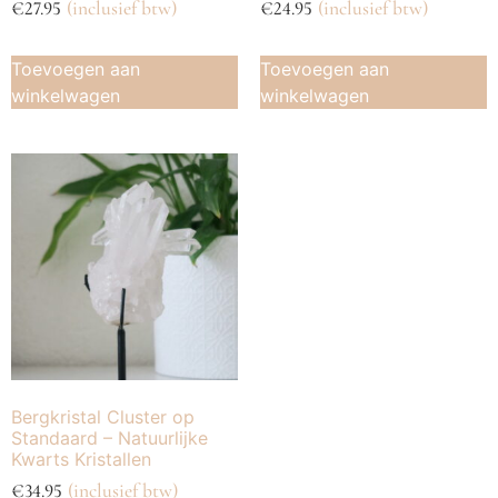
€
27.95
(inclusief btw)
€
24.95
(inclusief btw)
Toevoegen aan
Toevoegen aan
winkelwagen
winkelwagen
Bergkristal Cluster op
Standaard – Natuurlijke
Kwarts Kristallen
€
34.95
(inclusief btw)