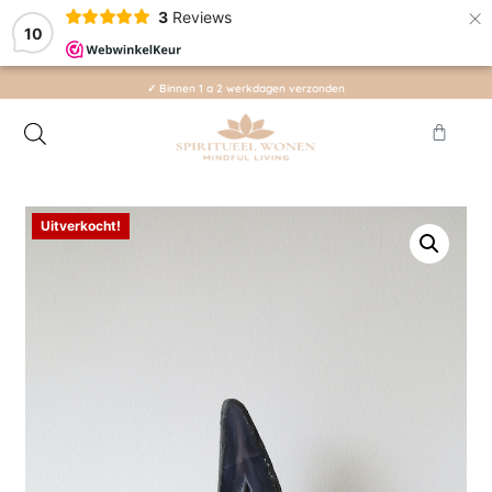
×
3
Reviews
10
✓ Binnen 1 a 2 werkdagen verzonden
Uitverkocht!