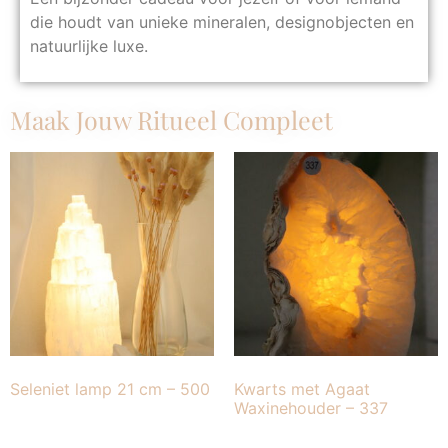
die houdt van unieke mineralen, designobjecten en
natuurlijke luxe.
Maak Jouw Ritueel Compleet
Seleniet lamp 21 cm – 500
Kwarts met Agaat
Waxinehouder – 337