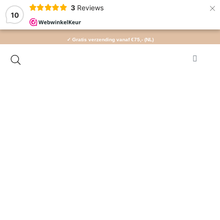
×
3
Reviews
10
✓ Gratis verzending vanaf €75,- (NL)