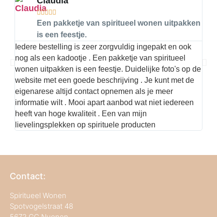
Claudia





Een pakketje van spiritueel wonen uitpakken
is een feestje.
Iedere bestelling is zeer zorgvuldig ingepakt en ook
Hier
nog als een kadootje . Een pakketje van spiritueel
kwal
wonen uitpakken is een feestje. Duidelijke foto's op de
met 
website met een goede beschrijving . Je kunt met de
best
eigenarese altijd contact opnemen als je meer
informatie wilt . Mooi apart aanbod wat niet iedereen
heeft van hoge kwaliteit . Een van mijn
lievelingsplekken op spirituele producten
Contact:
Spiritueel Wonen
Spotvogelstraat 48
5672 GC Nuenen