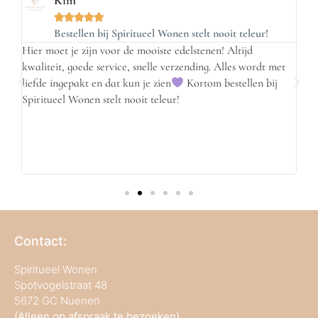
Kim





n
Bestellen bij Spiritueel Wonen stelt nooit teleur!
Hier moet je zijn voor de mooiste edelstenen! Altijd
2 k
kwaliteit, goede service, snelle verzending. Alles wordt met
ne
s
liefde ingepakt en dat kun je zien
Kortom bestellen bij
van
en
Spiritueel Wonen stelt nooit teleur!
e
Contact:
Spiritueel Wonen
Spotvogelstraat 48
5672 GC Nuenen
(Alleen op afspraak te bezoeken)