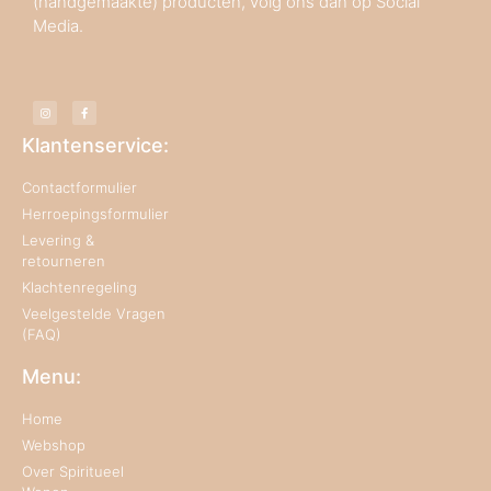
(handgemaakte) producten, volg ons dan op Social
Media.
Klantenservice:
Contactformulier
Herroepingsformulier
Levering &
retourneren
Klachtenregeling
Veelgestelde Vragen
(FAQ)
Menu:
Home
Webshop
Over Spiritueel