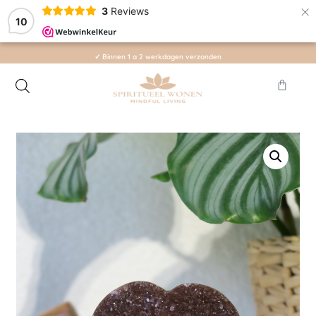
×
3
Reviews
10
✓ Binnen 1 a 2 werkdagen verzonden