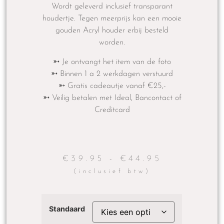
Wordt geleverd inclusief transparant
houdertje. Tegen meerprijs kan een mooie
gouden Acryl houder erbij besteld
worden.
➵ Je ontvangt het item van de foto
➵ Binnen 1 a 2 werkdagen verstuurd
➵ Gratis cadeautje vanaf €25,-
➵ Veilig betalen met Ideal, Bancontact of
Creditcard
€
39.95
€
44.95
-
(inclusief btw)
Standaard