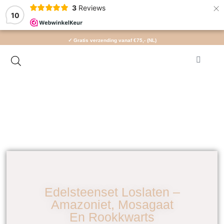
×
3
Reviews
10
✓ Gratis verzending vanaf €75,- (NL)
Edelsteenset Loslaten –
Amazoniet, Mosagaat
En Rookkwarts