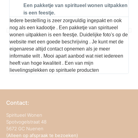
Een pakketje van spiritueel wonen uitpakken
is een feestje.
Iedere bestelling is zeer zorgvuldig ingepakt en ook
Hier
nog als een kadootje . Een pakketje van spiritueel
kwal
wonen uitpakken is een feestje. Duidelijke foto's op de
met 
website met een goede beschrijving . Je kunt met de
best
eigenarese altijd contact opnemen als je meer
informatie wilt . Mooi apart aanbod wat niet iedereen
heeft van hoge kwaliteit . Een van mijn
lievelingsplekken op spirituele producten
Contact:
Spiritueel Wonen
Spotvogelstraat 48
5672 GC Nuenen
(Alleen op afspraak te bezoeken)