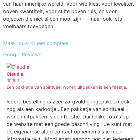
van haar innerlijke wereld. Voor wie kiest voor kwaliteit
boven kwantiteit, voor stilte boven ruis, en voor
objecten die niet alleen mooi zijn — maar ook iets
voelbaars toevoegen.
Maak jouw ritueel compleet
Google Reviews:
Claudia
Ki







Een pakketje van spiritueel wonen uitpakken is een feestje.
Bes
Iedere bestelling is zeer zorgvuldig ingepakt en ook
Hi
nog als een kadootje . Een pakketje van spiritueel
kw
wonen uitpakken is een feestje. Duidelijke foto's op
wo
de website met een goede beschrijving . Je kunt met
Ko
de eigenarese altijd contact opnemen als je meer
tel
informatie wilt . Mooi apart aanbod wat niet iedereen