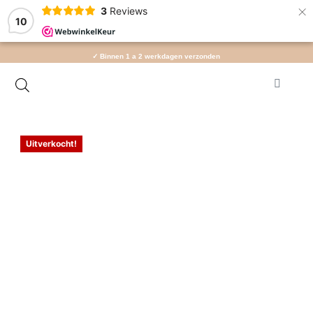
×
3
Reviews
10
✓ Binnen 1 a 2 werkdagen verzonden
Uitverkocht!