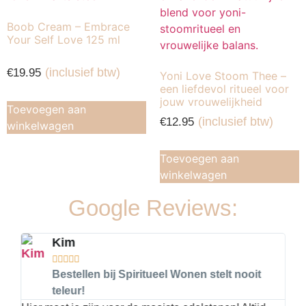
Boob Cream – Embrace
Your Self Love 125 ml
(inclusief btw)
€
19.95
Yoni Love Stoom Thee –
een liefdevol ritueel voor
jouw vrouwelijkheid
Toevoegen aan
(inclusief btw)
€
12.95
winkelwagen
Toevoegen aan
winkelwagen
Google Reviews:
Kim





ken
Bestellen bij Spiritueel Wonen stelt nooit
teleur!
2 