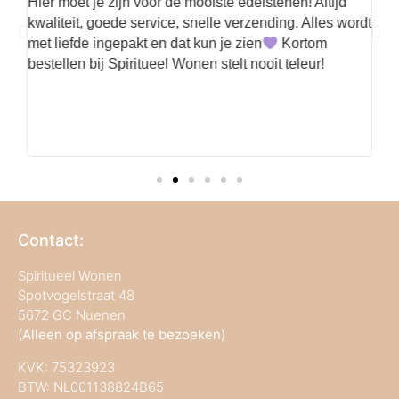
he
Hier moet je zijn voor de mooiste edelstenen! Altijd
go
kwaliteit, goede service, snelle verzending. Alles wordt
de
 de
met liefde ingepakt en dat kun je zien
Kortom
e
bestellen bij Spiritueel Wonen stelt nooit teleur!
n
Contact:
Spiritueel Wonen
Spotvogelstraat 48
5672 GC Nuenen
(Alleen op afspraak te bezoeken)
KVK:
75323923
BTW: NL001138824B65