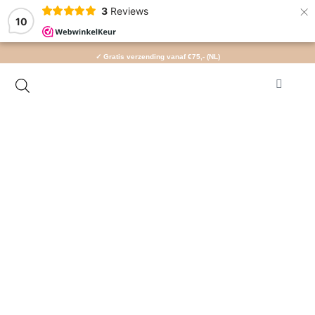
×
3
Reviews
10
✓ Gratis verzending vanaf €75,- (NL)