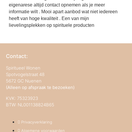
eigenarese altijd contact opnemen als je meer
informatie wilt . Mooi apart aanbod wat niet iedereen
heeft van hoge kwaliteit . Een van mijn
lievelingsplekken op spirituele producten
Contact:
Spiritueel Wonen
Spotvogelstraat 48
5672 GC Nuenen
(Alleen op afspraak te bezoeken)
KVK:
75323923
BTW: NL001138824B65
Privacyverklaring
Algemene voorwaarden