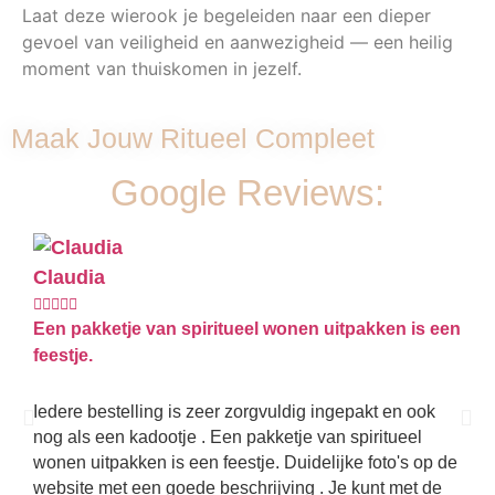
Laat deze wierook je begeleiden naar een dieper
gevoel van veiligheid en aanwezigheid — een heilig
moment van thuiskomen in jezelf.
Maak Jouw Ritueel Compleet
Google Reviews:
Claudia
Ki








Een pakketje van spiritueel wonen uitpakken is een
Best
feestje.
Hier
kwal
Iedere bestelling is zeer zorgvuldig ingepakt en ook
met 
nog als een kadootje . Een pakketje van spiritueel
best
wonen uitpakken is een feestje. Duidelijke foto's op de
website met een goede beschrijving . Je kunt met de