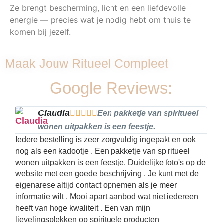
Ze brengt bescherming, licht en een liefdevolle
energie — precies wat je nodig hebt om thuis te
komen bij jezelf.
Maak Jouw Ritueel Compleet
Google Reviews:
Claudia





Een pakketje van spiritueel
wonen uitpakken is een feestje.
Iedere bestelling is zeer zorgvuldig ingepakt en ook
Hier
nog als een kadootje . Een pakketje van spiritueel
kwal
wonen uitpakken is een feestje. Duidelijke foto's op de
met 
website met een goede beschrijving . Je kunt met de
best
eigenarese altijd contact opnemen als je meer
informatie wilt . Mooi apart aanbod wat niet iedereen
heeft van hoge kwaliteit . Een van mijn
lievelingsplekken op spirituele producten