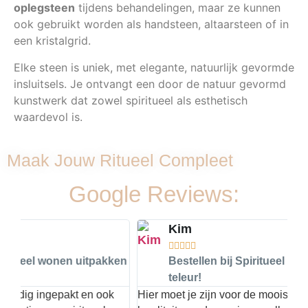
oplegsteen
tijdens behandelingen, maar ze kunnen
ook gebruikt worden als handsteen, altaarsteen of in
een kristalgrid.
Elke steen is uniek, met elegante, natuurlijk gevormde
insluitsels. Je ontvangt een door de natuur gevormd
kunstwerk dat zowel spiritueel als esthetisch
waardevol is.
Maak Jouw Ritueel Compleet
Google Reviews:
Kim





ken
Bestellen bij Spiritueel Wonen stelt nooit
teleur!
2 
he
Hier moet je zijn voor de mooiste edelstenen! Altijd