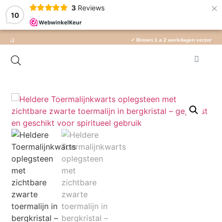
×
3
Reviews
10
✓ Binnen 1 a 2 werkdagen verzonden