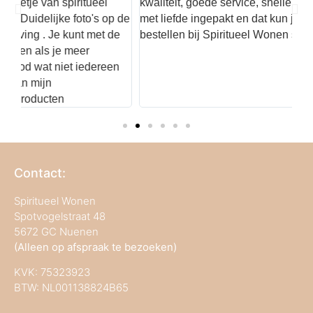
go
kwaliteit, goede service, snelle verzending. Alles wordt
de
 de
met liefde ingepakt en dat kun je zien
Kortom
e
bestellen bij Spiritueel Wonen stelt nooit teleur!
n
Contact:
Spiritueel Wonen
Spotvogelstraat 48
5672 GC Nuenen
(Alleen op afspraak te bezoeken)
KVK:
75323923
BTW: NL001138824B65