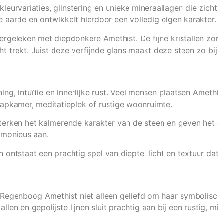
leurvariaties, glinstering en unieke mineraallagen die zich
de aarde en ontwikkelt hierdoor een volledig eigen karakter.
g vergeleken met diepdonkere Amethist. De fijne kristallen z
cht trekt. Juist deze verfijnde glans maakt deze steen zo bi
e
g, intuïtie en innerlijke rust. Veel mensen plaatsen Amethi
laapkamer, meditatieplek of rustige woonruimte.
sterken het kalmerende karakter van de steen en geven het 
armonieus aan.
 ontstaat een prachtig spel van diepte, licht en textuur dat 
a Regenboog Amethist niet alleen geliefd om haar symbolisc
allen en gepolijste lijnen sluit prachtig aan bij een rustig, m