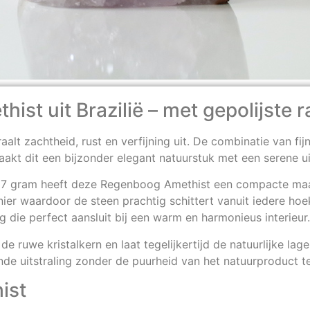
ist uit Brazilië – met gepolijste 
alt zachtheid, rust en verfijning uit. De combinatie van fijn
aakt dit een bijzonder elegant natuurstuk met een serene uit
187 gram heeft deze Regenboog Amethist een compacte maa
nier waardoor de steen prachtig schittert vanuit iedere hoe
ng die perfect aansluit bij een warm en harmonieus interieur.
e ruwe kristalkern en laat tegelijkertijd de natuurlijke lag
nde uitstraling zonder de puurheid van het natuurproduct te
ist