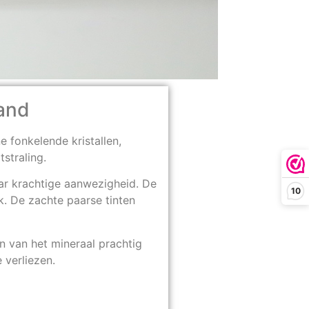
rand
e fonkelende kristallen,
straling.
r krachtige aanwezigheid. De
10
k. De zachte paarse tinten
en van het mineraal prachtig
 verliezen.