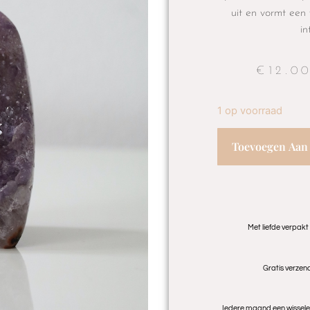
uit en vormt een
in
€
12.0
1 op voorraad
Toevoegen Aan
Met liefde verpakt
Gratis verzen
Iedere maand een wisselen