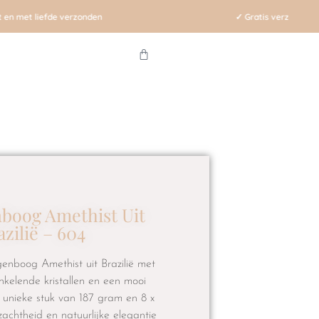
✓ Gratis verzending vanaf €75,- (NL)
nboog Amethist Uit
azilië – 604
genboog Amethist uit Brazilië met
onkelende kristallen en een mooi
t unieke stuk van 187 gram en 8 x
 zachtheid en natuurlijke elegantie