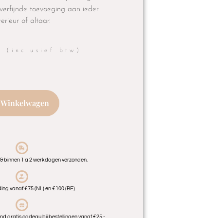
 verfijnde toevoeging aan ieder
terieur of altaar.
0
(inclusief btw)
 Winkelwagen
 & binnen 1 a 2 werkdagen verzonden.
ding vanaf €75 (NL) en €100 (BE).
d gratis cadeau bij bestellingen vanaf €25,-