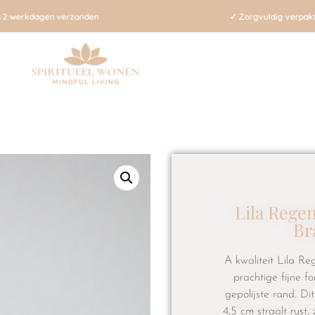
✓ Zorgvuldig verpakt en met liefde verzonden
Lila Rege
Br
A kwaliteit Lila Re
prachtige fijne f
gepolijste rand. Di
4,5 cm straalt rust,