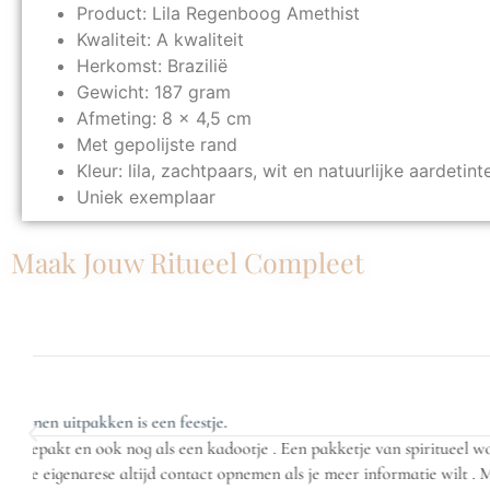
Product: Lila Regenboog Amethist
Kwaliteit: A kwaliteit
Herkomst: Brazilië
Gewicht: 187 gram
Afmeting: 8 x 4,5 cm
Met gepolijste rand
Kleur: lila, zachtpaars, wit en natuurlijke aardetint
Uniek exemplaar
Maak Jouw Ritueel Compleet
Kim





Bestellen bij Spiritueel Wonen stelt nooit teleur!
t
Hier moet je zijn voor de mooiste edelstenen! Altijd kwaliteit, goe
Een
Spiritueel Wonen stelt nooit teleur!