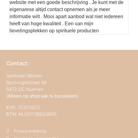
website met een goede beschrijving . Je kunt met de
best
eigenarese altijd contact opnemen als je meer
informatie wilt . Mooi apart aanbod wat niet iedereen
heeft van hoge kwaliteit . Een van mijn
lievelingsplekken op spirituele producten
Contact:
Spiritueel Wonen
Spotvogelstraat 48
5672 GC Nuenen
(Alleen op afspraak te bezoeken)
KVK:
75323923
BTW: NL001138824B65
Privacyverklaring