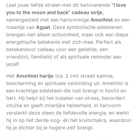
Laat jouw liefde stralen met dit betoverende
“I love
you to the moon and back” cadeau setje
,
samengesteld met een hartvormige
Amethist
en een
maantje van
Agaat
. Deze symbolische edelstenen
brengen niet alleen schoonheid, maar ook een diepe
energetische betekenis met zich mee. Perfect als
betekenisvol cadeau voor een geliefde, een
vriend(in), familielid of als spirituele reminder aan
jezelf.
Het
Amethist hartje
(ca. 2 cm) straalt kalmte,
bescherming en spirituele verbinding uit. Amethist is
een krachtige edelsteen die rust brengt in hoofd en
hart. Hij helpt bij het loslaten van stress, bevordert
intuïtie en geeft innerlijke helderheid. In hartvorm
versterkt deze steen de liefdevolle energie, en werkt
hij in op het derde oog- én het kruinchakra, waardoor
hij je dichter bij je hogere zelf brengt.