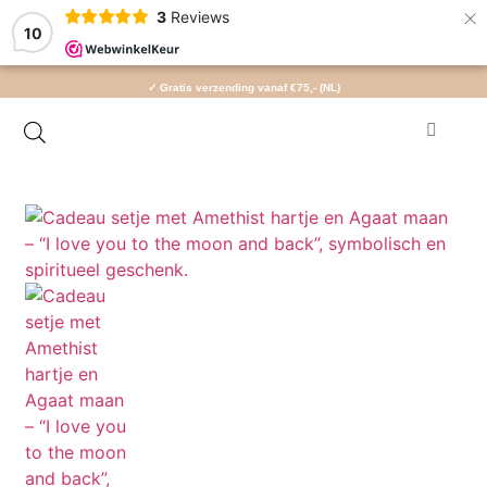
×
3
Reviews
10
✓ Gratis verzending vanaf €75,- (NL)