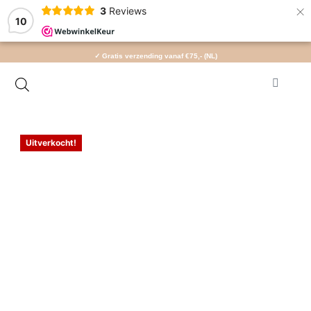
×
3
Reviews
10
✓ Gratis verzending vanaf €75,- (NL)
Uitverkocht!