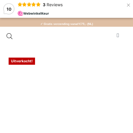
×
3
Reviews
10
✓ Gratis verzending vanaf €75,- (NL)
Uitverkocht!