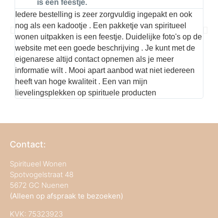
is een feestje.
Iedere bestelling is zeer zorgvuldig ingepakt en ook
Hier
nog als een kadootje . Een pakketje van spiritueel
kwal
wonen uitpakken is een feestje. Duidelijke foto's op de
met 
website met een goede beschrijving . Je kunt met de
best
eigenarese altijd contact opnemen als je meer
informatie wilt . Mooi apart aanbod wat niet iedereen
heeft van hoge kwaliteit . Een van mijn
lievelingsplekken op spirituele producten
Contact:
Spiritueel Wonen
Spotvogelstraat 48
5672 GC Nuenen
(Alleen op afspraak te bezoeken)
KVK:
75323923