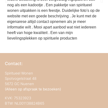
met 
nog als een kadootje . Een pakketje van spiritueel
best
wonen uitpakken is een feestje. Duidelijke foto's op de
website met een goede beschrijving . Je kunt met de
eigenarese altijd contact opnemen als je meer
informatie wilt . Mooi apart aanbod wat niet iedereen
heeft van hoge kwaliteit . Een van mijn
lievelingsplekken op spirituele producten
Contact:
Spiritueel Wonen
Spotvogelstraat 48
5672 GC Nuenen
(Alleen op afspraak te bezoeken)
KVK:
75323923
BTW: NL001138824B65