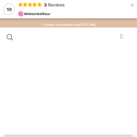
×
3
Reviews
10
✓ Gratis verzending vanaf €75,- (NL)