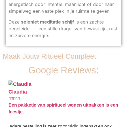
energetisch door intentie, maanlicht of door haar
simpelweg een vaste plek in je ruimte te geven.
Deze
seleniet meditatie schijf
is een zachte
begeleider — een stille drager van bewustzijn, rust
en zuivere energie.
Maak Jouw Ritueel Compleet
Google Reviews:
Claudia
Ki








Een pakketje van spiritueel wonen uitpakken is een
Best
feestje.
Hier
kwal
Iedere bestelling is zeer zorgvuldig ingepakt en ook