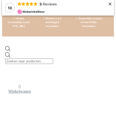
×
3
Reviews
10
Ga
✓ Gratis
✓ Binnen 1 a 2
✓ Zorgvuldig verpakt
naar
verzending vanaf
werkdagen
en met liefde
de
€75,- (NL)
verzonden
verzonden
inhoud
Producten
zoeken
Winkelwagen