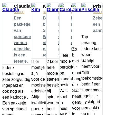
Claudia
Kim
Glenn
Carola
Janneke
Priscilla






























Een
Bestellen
Ik
Hij was
Precies
Zeker
pakketje
bij
bestel
nog
wat ik in
een
van
Spiritueel
graag
mooier
mijn
aanrader!
spiritueel
Wonen
weer
dan op
hoofd
Top
wonen
stelt
bij
de
ervaring,
had!
iedere keer
uitpakken
nooit
deze
foto!!
Zo
weer!
is een
teleur!
shop
blij
Hele
Saartje
met
feestje.
mooie
Hier
2 keer
heeft voor
de
bergkristal
moet je
hele
Iedere
mijn
mooie
op
zijn
mooie
bestelling is
toekomstige
hanger
standaard
voor de
stenen
zeer zorgvuldig
bedrijf een
die
besteld.
mooiste
besteld
ingepakt en
super mooi
Saartje
Was
edelstenen!
bij
ook nog als
ingelijste
heeft
snel
Altijd
spiritueel
een kadootje .
crystalgrid
gemaakt
in
kwaliteit,
wonen,
Een pakketje
gemaakt (
voor
huis
goede
heel
van spiritueel
op mijn
in
en hij
service,
netjes
wonen