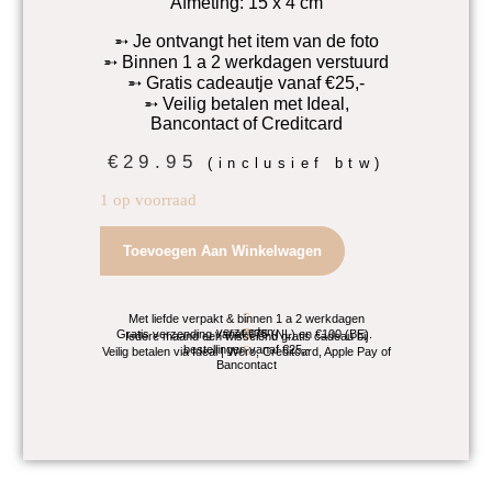
Afmeting: 15 x 4 cm
➵ Je ontvangt het item van de foto
➵ Binnen 1 a 2 werkdagen verstuurd
➵ Gratis cadeautje vanaf €25,-
➵ Veilig betalen met Ideal,
Bancontact of Creditcard
€
29.95
(inclusief btw)
1 op voorraad
Prasiolietkwarts
Toevoegen Aan Winkelwagen
met
Bloemagaat
Toren
Nr
Met liefde verpakt & binnen 1 a 2 werkdagen
3
verzonden.
Gratis verzending vanaf €75 (NL) en €100 (BE).
Iedere maand een wisselend gratis cadeau bij
bestellingen vanaf €25,-
aantal
Veilig betalen via Ideal | Wero, Creditcard, Apple Pay of
Bancontact