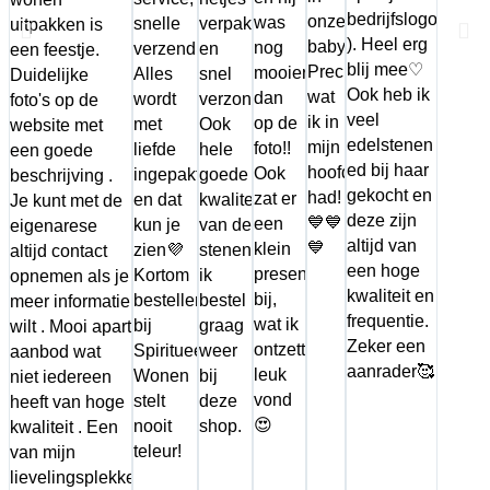
bedrijfslogo
onze
was
snelle
verpakt
uitpakken is
). Heel erg
babykamer!
nog
verzending.
en
een feestje.
blij mee♡
Precies
mooier
Alles
snel
Duidelijke
Ook heb ik
wat
dan
wordt
verzonden.
foto's op de
veel
ik in
op de
met
Ook
website met
edelstenen
mijn
foto!!
liefde
hele
een goede
ed bij haar
hoofd
Ook
ingepakt
goede
beschrijving .
gekocht en
had!
zat er
en dat
kwaliteit
Je kunt met de
deze zijn
💙💙
een
kun je
van de
eigenarese
altijd van
💙
klein
zien💜
stenen,
altijd contact
een hoge
presentje
Kortom
ik
opnemen als je
kwaliteit en
bij,
bestellen
bestel
meer informatie
frequentie.
wat ik
bij
graag
wilt . Mooi apart
Zeker een
ontzettend
Spiritueel
weer
aanbod wat
aanrader🥰
leuk
Wonen
bij
niet iedereen
vond
stelt
deze
heeft van hoge
😍
nooit
shop.
kwaliteit . Een
teleur!
van mijn
lievelingsplekken