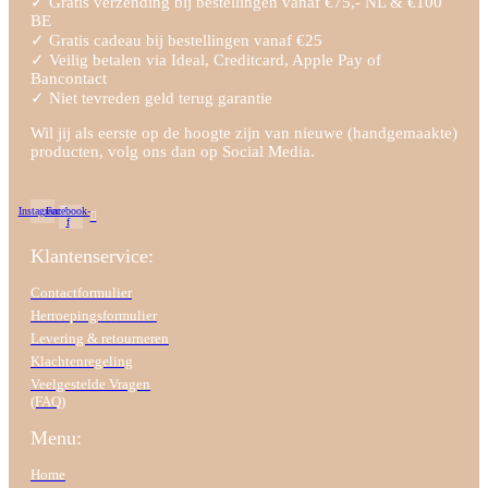
✓ Gratis verzending bij bestellingen vanaf €75,- NL & €100
BE
✓ Gratis cadeau bij bestellingen vanaf €25
✓ Veilig betalen via Ideal, Creditcard, Apple Pay of
Bancontact
✓ Niet tevreden geld terug garantie
Wil jij als eerste op de hoogte zijn van nieuwe (handgemaakte)
producten, volg ons dan op Social Media.
Instagram
Facebook-
f
Klantenservice:
Contactformulier
Herroepingsformulier
Levering & retourneren
Klachtenregeling
Veelgestelde Vragen
(FAQ)
Menu:
Home