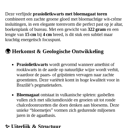
Deze verfijnde
prasiolietkwarts met bloemagaat toren
combineert een zachte groene gloed met bloemachtige wit-crème
insluitingen, in een elegante torenvorm die perfect past op je altar,
boekenplank of bureau. Met een gewicht van
322 gram
en een
lengte van
15 cm
bij
4 cm
breed, is dit stuk een subtiel maar
krachtig energetisch focuspunt.
🌍
Herkomst & Geologische Ontwikkeling
Prasiolietkwarts
wordt gevormd wanneer amethist of
rookkwarts in de aarde op natuurlijke wijze wordt verhit,
waardoor de paars- of grijstinten vervagen naar zachte
groentinten. Deze variëteit komt in hoge kwaliteit voor in
Brazilië’s pegmatietaders.
Bloemagaat
ontstaat in vulkanische spleten: gasbellen
vullen zich met siliciumdioxide en groeien uit tot ronde
chalcedoonrozetten die doen denken aan bloesems. Deze
unieke “bloemetjes” vormen zich gedurende miljoenen
jaren in de agaatbasis.
✨
Uiterlijk & Structuur