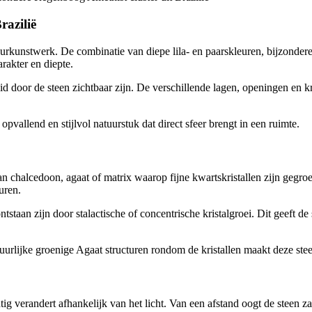
razilië
urkunstwerk. De combinatie van diepe lila- en paarskleuren, bijzondere
arakter en diepte.
eid door de steen zichtbaar zijn. De verschillende lagen, openingen en k
vallend en stijlvol natuurstuk dat direct sfeer brengt in een ruimte.
chalcedoon, agaat of matrix waarop fijne kwartskristallen zijn gegroe
uren.
ntstaan zijn door stalactische of concentrische kristalgroei. Dit geeft d
tuurlijke groenige Agaat structuren rondom de kristallen maakt deze ste
tig verandert afhankelijk van het licht. Van een afstand oogt de steen zac