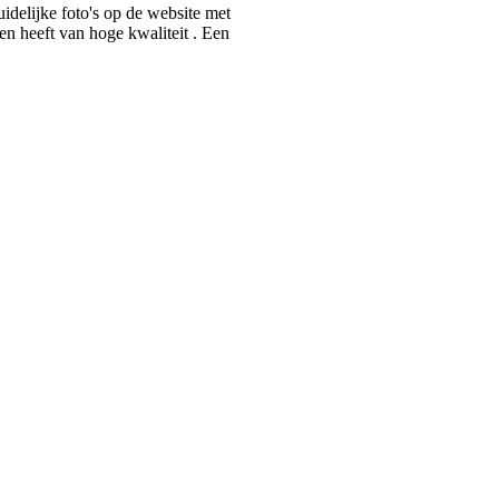
uidelijke foto's op de website met
Hier moet je zijn voor de mooiste ed
en heeft van hoge kwaliteit . Een
Spiritueel Wonen stelt nooit teleur!