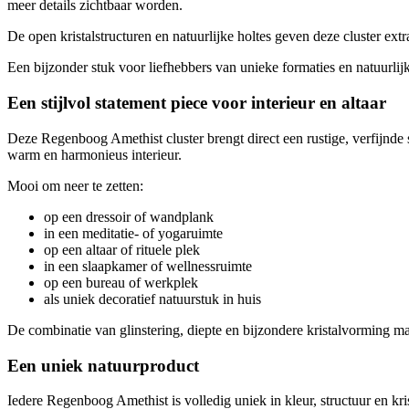
meer details zichtbaar worden.
De open kristalstructuren en natuurlijke holtes geven deze cluster ext
Een bijzonder stuk voor liefhebbers van unieke formaties en natuurlij
Een stijlvol statement piece voor interieur en altaar
Deze Regenboog Amethist cluster brengt direct een rustige, verfijnde s
warm en harmonieus interieur.
Mooi om neer te zetten:
op een dressoir of wandplank
in een meditatie- of yogaruimte
op een altaar of rituele plek
in een slaapkamer of wellnessruimte
op een bureau of werkplek
als uniek decoratief natuurstuk in huis
De combinatie van glinstering, diepte en bijzondere kristalvorming ma
Een uniek natuurproduct
Iedere Regenboog Amethist is volledig uniek in kleur, structuur en kri