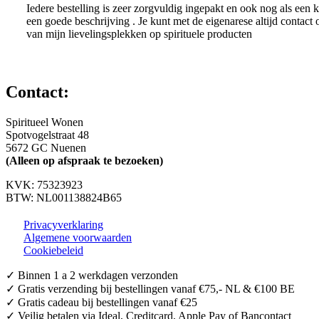
Iedere bestelling is zeer zorgvuldig ingepakt en ook nog als een k
een goede beschrijving . Je kunt met de eigenarese altijd contact
van mijn lievelingsplekken op spirituele producten
Contact:
Spiritueel Wonen
Spotvogelstraat 48
5672 GC Nuenen
(Alleen op afspraak te bezoeken)
KVK:
75323923
BTW: NL001138824B65
Privacyverklaring
Algemene voorwaarden
Cookiebeleid
✓ Binnen 1 a 2 werkdagen verzonden
✓ Gratis verzending bij bestellingen vanaf €75,- NL & €100 BE
✓ Gratis cadeau bij bestellingen vanaf €25
✓ Veilig betalen via Ideal, Creditcard, Apple Pay of Bancontact