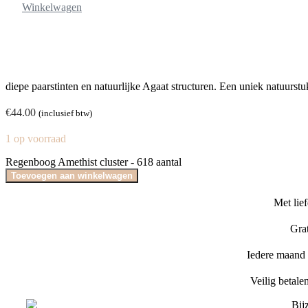
Winkelwagen
diepe paarstinten en natuurlijke Agaat structuren. Een uniek natuurstuk
€
44.00
(inclusief btw)
1 op voorraad
Regenboog Amethist cluster - 618 aantal
Toevoegen aan winkelwagen
Met lie
Gra
Iedere maand e
Veilig betale