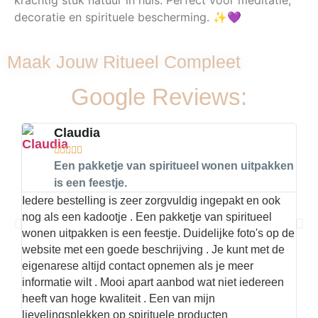
decoratie en spirituele bescherming. ✨💜
Maak Jouw Ritueel Compleet
Google Reviews:
Claudia





Een pakketje van spiritueel wonen uitpakken
is een feestje.
Iedere bestelling is zeer zorgvuldig ingepakt en ook
Hier
nog als een kadootje . Een pakketje van spiritueel
kwal
wonen uitpakken is een feestje. Duidelijke foto's op de
met 
website met een goede beschrijving . Je kunt met de
best
eigenarese altijd contact opnemen als je meer
informatie wilt . Mooi apart aanbod wat niet iedereen
heeft van hoge kwaliteit . Een van mijn
lievelingsplekken op spirituele producten