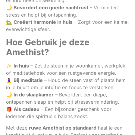
en intuïtieve ontwikkeling.
🌙
Bevordert een goede nachtrust
– Vermindert
stress en helpt bij ontspanning.
🏡
Creëert harmonie in huis
– Zorgt voor een kalme,
evenwichtige sfeer.
Hoe Gebruik je deze
Amethist?
✨
In huis
– Zet de steen in je woonkamer, werkplek
of meditatiehoek voor een rustgevende energie.
🧘‍♀️
Bij meditatie
– Houd de steen vast of plaats hem
in je buurt om je intuïtie en focus te versterken.
🌙
In de slaapkamer
– Bevordert een diepe,
ontspannen slaap en helpt bij stressvermindering.
🎁
Als cadeau
– Een bijzonder geschenk voor
iedereen die spirituele balans zoekt.
Met deze
ruwe Amethist op standaard
haal je een
krachtig stuk natuur in huis. Perfect voor meditatie,