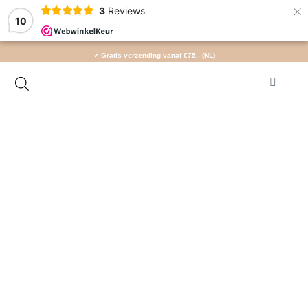
×
3
Reviews
10
✓ Gratis verzending vanaf €75,- (NL)