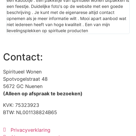
een kadootje . Een pakketje van spiritueel wonen uitpakken is
goe
een feestje. Duidelijke foto's op de website met een goede
in
beschrijving . Je kunt met de eigenarese altijd contact
Won
opnemen als je meer informatie wilt . Mooi apart aanbod wat
niet iedereen heeft van hoge kwaliteit . Een van mijn
lievelingsplekken op spirituele producten
Contact:
Spiritueel Wonen
Spotvogelstraat 48
5672 GC Nuenen
(Alleen op afspraak te bezoeken)
KVK:
75323923
BTW: NL001138824B65
Privacyverklaring