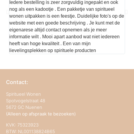
Iedere bestelling is zeer zorgvuldig ingepakt en ook
Hier
nog als een kadootje . Een pakketje van spiritueel
kwal
wonen uitpakken is een feestje. Duidelijke foto's op de
met 
website met een goede beschrijving . Je kunt met de
best
eigenarese altijd contact opnemen als je meer
informatie wilt . Mooi apart aanbod wat niet iedereen
heeft van hoge kwaliteit . Een van mijn
lievelingsplekken op spirituele producten
Contact:
Spiritueel Wonen
Spotvogelstraat 48
5672 GC Nuenen
(Alleen op afspraak te bezoeken)
KVK:
75323923
BTW: NL001138824B65