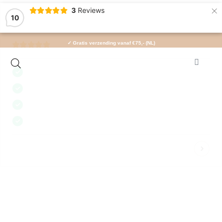
×
3
Reviews
10
✓ Gratis verzending vanaf €75,- (NL)