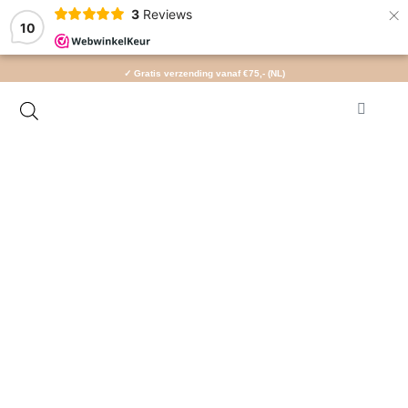
×
3
Reviews
10
✓ Gratis verzending vanaf €75,- (NL)