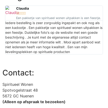
Claudia





Een pakketje van spiritueel wonen uitpakken is een feestje.
Iedere bestelling is zeer zorgvuldig ingepakt en ook nog als
Hie
een kadootje . Een pakketje van spiritueel wonen uitpakken is
goe
een feestje. Duidelijke foto's op de website met een goede
ing
beschrijving . Je kunt met de eigenarese altijd contact
Won
opnemen als je meer informatie wilt . Mooi apart aanbod wat
niet iedereen heeft van hoge kwaliteit . Een van mijn
lievelingsplekken op spirituele producten
Contact:
Spiritueel Wonen
Spotvogelstraat 48
5672 GC Nuenen
(Alleen op afspraak te bezoeken)