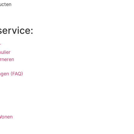
ucten
service:
r
ulier
rneren
agen (FAQ)
 Wonen