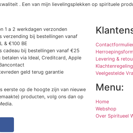
aliteit . Een van mijn lievelingsplekken op spirituele prod
Klanten
en 1 a 2 werkdagen verzonden
s verzending bij bestellingen vanaf
NL & €100 BE
Contactformulie
s cadeau bij bestellingen vanaf €25
Herroepingsform
g betalen via Ideal, Creditcard, Apple
Levering & retou
Bancontact
Klachtenregeling
tevreden geld terug garantie
Veelgestelde Vr
Menu:
 als eerste op de hoogte zijn van nieuwe
maakte) producten, volg ons dan op
Home
 Media.
Webshop
Over Spiritueel