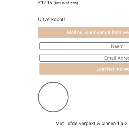
€
17.95
(inclusief btw)
Uitverkocht!
Mail mij wanneer dit item we
Laat het me we
Met liefde verpakt & binnen 1 a 