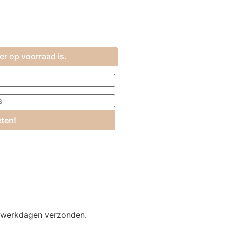
er op voorraad is.
ten!
2 werkdagen verzonden.