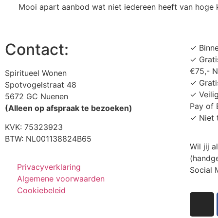
Mooi apart aanbod wat niet iedereen heeft van hoge kw
Contact:
✓ Binn
✓ Grati
€75,- 
Spiritueel Wonen
✓ Grati
Spotvogelstraat 48
✓ Veili
5672 GC Nuenen
Pay of 
(Alleen op afspraak te bezoeken)
✓ Niet 
KVK:
75323923
BTW: NL001138824B65
Wil jij
(handge
Privacyverklaring
Social
Algemene voorwaarden
Cookiebeleid