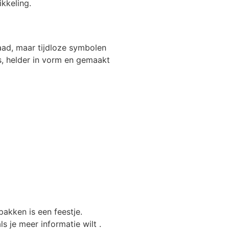
ikkeling.
daad, maar tijdloze symbolen
is, helder in vorm en gemaakt
Kim





Bestellen bij Spiritueel Wonen stelt no
pakken is een feestje.
Hier moet je zijn voor de mooist
s je meer informatie wilt .
je zien💜 Kortom bestellen bij S