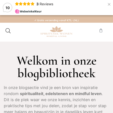
×
3
Reviews
10
€75,- (NL)
✓ Binnen 1 a 2 werkdagen verzo
Welkom in onze
blogbibliotheek
In onze blogsectie vind je een bron van inspiratie
rondom
spiritualiteit, edelstenen en mindful leven
.
Dit is de plek waar we onze kennis, inzichten en
praktische tips met jou delen, zodat je stap voor stap
meer balans en bewustzijn in je dagelijks leven kunt