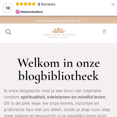
×
3
Reviews
10
anaf €75,- (NL)
✓ Binnen 1 a 2 werkdagen v
Welkom in onze
blogbibliotheek
In onze blogsectie vind je een bron van inspiratie
rondom
spiritualiteit, edelstenen en mindful leven
.
Dit is de plek waar we onze kennis, inzichten en
praktische tips met jou delen, zodat je stap voor stap
meer balans en bewustzijn in je dagelijks leven kunt