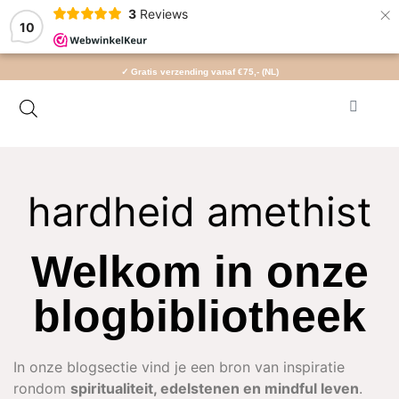
×
3
Reviews
10
✓ Gratis verzending vanaf €75,- (NL)
hardheid amethist
Welkom in onze
blogbibliotheek
In onze blogsectie vind je een bron van inspiratie
rondom
spiritualiteit, edelstenen en mindful leven
.