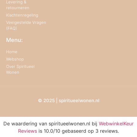
Levering &
retourneren
Klachtenregeling
Veelgestelde Vragen
(FAQ)
Menu:
Home
Webshop
Over Spiritueel
Wonen
© 2025 | spiritueelwonen.nl
De waardering van spiritueelwonen.nl bij
WebwinkelKeur
Reviews
is 10.0/10 gebaseerd op 3 reviews.