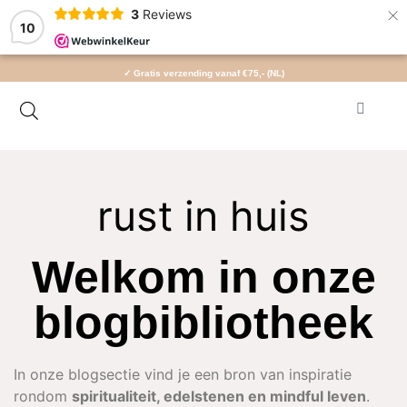
×
3
Reviews
10
✓ Gratis verzending vanaf €75,- (NL)
rust in huis
Welkom in onze
blogbibliotheek
In onze blogsectie vind je een bron van inspiratie
rondom
spiritualiteit, edelstenen en mindful leven
.