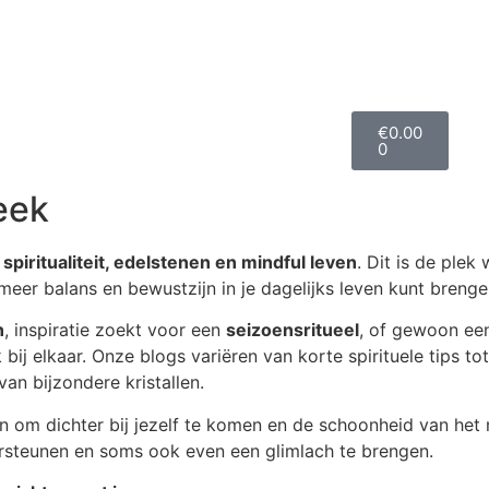
€
0.00
0
eek
m
spiritualiteit, edelstenen en mindful leven
. Dit is de plek
meer balans en bewustzijn in je dagelijks leven kunt brenge
n
, inspiratie zoekt voor een
seizoensritueel
, of gewoon ee
jk bij elkaar. Onze blogs variëren van korte spirituele tips 
an bijzondere kristallen.
n om dichter bij jezelf te komen en de schoonheid van het 
dersteunen en soms ook even een glimlach te brengen.