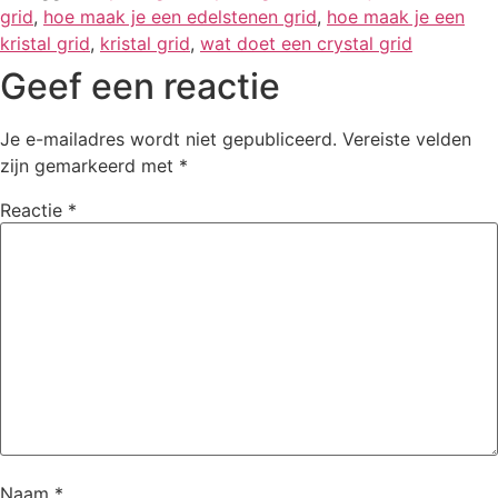
grid
,
hoe maak je een edelstenen grid
,
hoe maak je een
kristal grid
,
kristal grid
,
wat doet een crystal grid
Geef een reactie
Je e-mailadres wordt niet gepubliceerd.
Vereiste velden
zijn gemarkeerd met
*
Reactie
*
Naam
*