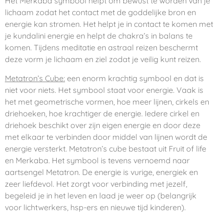
Het Merkaba symbool helpt om bewust te worden van je
lichaam zodat het contact met de goddelijke bron en
energie kan stromen. Het helpt je in contact te komen met
je kundalini energie en helpt de chakra’s in balans te
komen. Tijdens meditatie en astraal reizen beschermt
deze vorm je lichaam en ziel zodat je veilig kunt reizen.
Metatron’s Cube:
een enorm krachtig symbool en dat is
niet voor niets. Het symbool staat voor energie. Vaak is
het met geometrische vormen, hoe meer lijnen, cirkels en
driehoeken, hoe krachtiger de energie. Iedere cirkel en
driehoek beschikt over zijn eigen energie en door deze
met elkaar te verbinden door middel van lijnen wordt de
energie versterkt. Metatron’s cube bestaat uit Fruit of life
en Merkaba. Het symbool is tevens vernoemd naar
aartsengel Metatron. De energie is vurige, energiek en
zeer liefdevol. Het zorgt voor verbinding met jezelf,
begeleid je in het leven en laad je weer op (belangrijk
voor lichtwerkers, hsp-ers en nieuwe tijd kinderen).