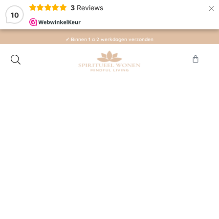
×
3
Reviews
10
✓ Binnen 1 a 2 werkdagen verzonden
WAT IS EEN CRYSTAL GRID SCHILDERIJ?
"Een Crystal grid (NL kristal grid) schilderij is een
schilderij met krachtige intentie,