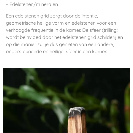
– Edelstenen/mineralen
Een edelstenen grid zorgt door de intentie,
geometrische heilige vorm en edelstenen voor een
verhoogde frequentie in de kamer. De sfeer (trilling)
wordt beïnvloed door het edelstenen grid schilderij en
op die manier zul je dus genieten van een andere,
ondersteunende en heilige sfeer in een kamer.