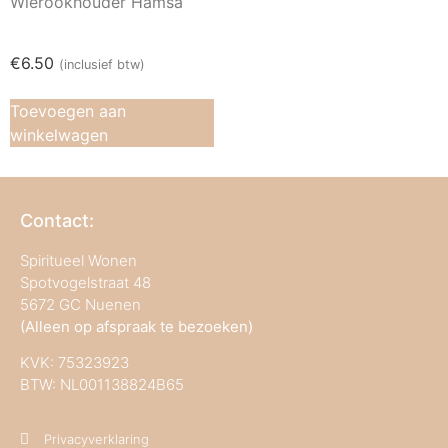
Wierookhouder Hamsa
€
6.50
(inclusief btw)
Toevoegen aan
winkelwagen
Contact:
Spiritueel Wonen
Spotvogelstraat 48
5672 GC Nuenen
(Alleen op afspraak te bezoeken)
KVK:
75323923
BTW: NL001138824B65
Privacyverklaring