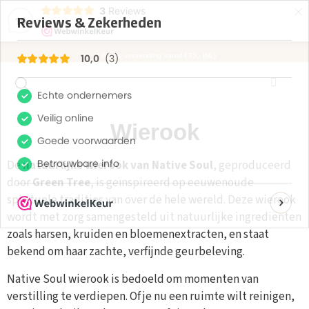
×
3
Reviews
10
✓ Gratis verzending vanaf €75,- (NL)
Wierook
De
natuurlijke wierook van Native Soul
, geproduceerd
door
Green Tree
, is geïnspireerd op eeuwenoude
spirituele tradities van over de hele wereld. Deze wierook
wordt met zorg samengesteld uit natuurlijke ingrediënten
zoals harsen, kruiden en bloemenextracten, en staat
bekend om haar zachte, verfijnde geurbeleving.
Native Soul wierook is bedoeld om momenten van
verstilling te verdiepen. Of je nu een ruimte wilt reinigen,