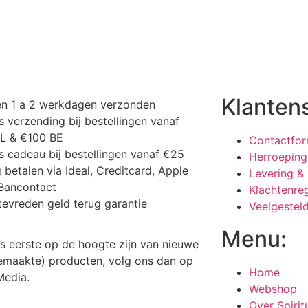
Klanten
en 1 a 2 werkdagen verzonden
s verzending bij bestellingen vanaf
NL & €100 BE
Contactfor
s cadeau bij bestellingen vanaf €25
Herroeping
g betalen via Ideal, Creditcard, Apple
Levering &
Bancontact
Klachtenre
tevreden geld terug garantie
Veelgestel
Menu:
 als eerste op de hoogte zijn van nieuwe
maakte) producten, volg ons dan op
Home
 Media.
Webshop
Over Spiri