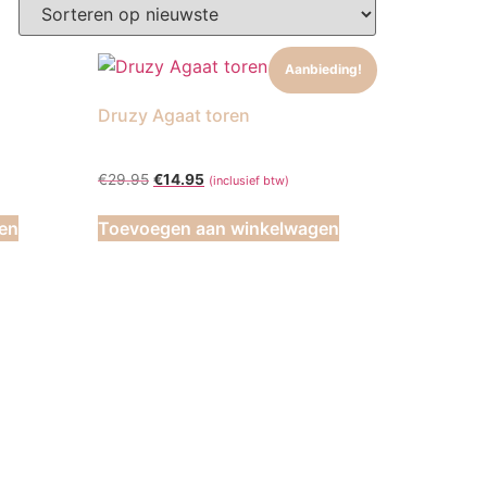
Aanbieding!
Druzy Agaat toren
€
29.95
€
14.95
(inclusief btw)
en
Toevoegen aan winkelwagen