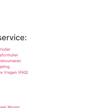
service:
mulier
sformulier
 retourneren
geling
de Vragen (FAQ)
tueel Wonen