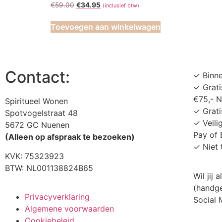
€
59.00
€
34.95
(inclusief btw)
Toevoegen aan winkelwagen
Contact:
✓ Binn
✓ Grati
€75,- 
Spiritueel Wonen
✓ Grati
Spotvogelstraat 48
✓ Veili
5672 GC Nuenen
Pay of 
(Alleen op afspraak te bezoeken)
✓ Niet 
KVK:
75323923
BTW: NL001138824B65
Wil jij
(handge
Privacyverklaring
Social
Algemene voorwaarden
Cookiebeleid