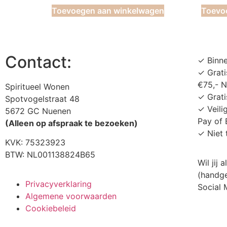
Toevoegen aan winkelwagen
Toevo
Contact:
✓ Binn
✓ Grati
€75,- 
Spiritueel Wonen
✓ Grati
Spotvogelstraat 48
✓ Veili
5672 GC Nuenen
Pay of 
(Alleen op afspraak te bezoeken)
✓ Niet 
KVK:
75323923
BTW: NL001138824B65
Wil jij
(handge
Privacyverklaring
Social
Algemene voorwaarden
Cookiebeleid