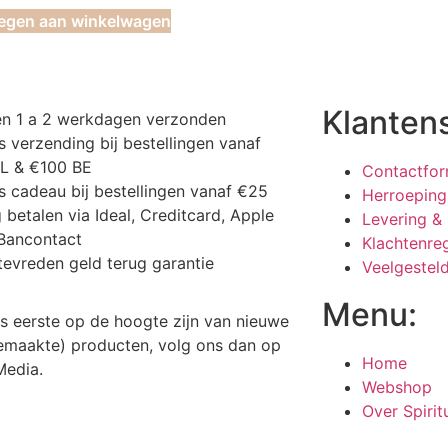
egen aan winkelwagen
Klanten
en 1 a 2 werkdagen verzonden
s verzending bij bestellingen vanaf
NL & €100 BE
Contactfor
s cadeau bij bestellingen vanaf €25
Herroeping
g betalen via Ideal, Creditcard, Apple
Levering &
Bancontact
Klachtenre
tevreden geld terug garantie
Veelgestel
Menu:
 als eerste op de hoogte zijn van nieuwe
maakte) producten, volg ons dan op
Home
 Media.
Webshop
Over Spiri