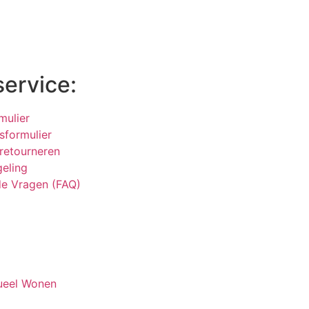
service:
mulier
sformulier
 retourneren
geling
de Vragen (FAQ)
tueel Wonen