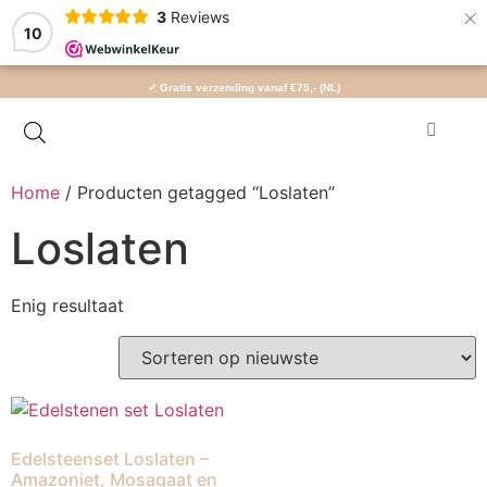
×
3
Reviews
10
✓ Gratis verzending vanaf €75,- (NL)
Home
/ Producten getagged “Loslaten”
Loslaten
Enig resultaat
Edelsteenset Loslaten –
Amazoniet, Mosagaat en