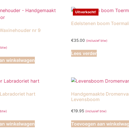
Uitverkocht!
Edelstenen boom Toermal
 Waxinehouder nr 9
€
35.00
(inclusief btw)
f btw)
Lees verder
an winkelwagen
abradoriet hart
Handgemaakte Dromenva
Levensboom
€
19.95
 btw)
(inclusief btw)
an winkelwagen
Toevoegen aan winkelwa