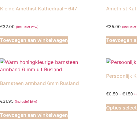
Kleine Amethist Kathedraal – 647
Amethist Kat
€
32.00
€
35.00
(inclusief btw)
(inclusie
Toevoegen aan winkelwagen
Toevoegen a
Persoonlijk K
Barnsteen armband 6mm Rusland
Pr
€
0.50
-
€
1.50
(
€
€
31.95
(inclusief btw)
to
Opties selec
€
Toevoegen aan winkelwagen