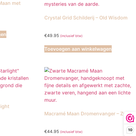
Maan met
op
de
Crystal Grid Schilderij – Old Wisdom
productpagina
gen
€
49.95
(inclusief btw)
Toevoegen aan winkelwagen
light
Macramé Maan Dromenvanger – Zwart
10
€
44.95
(inclusief btw)