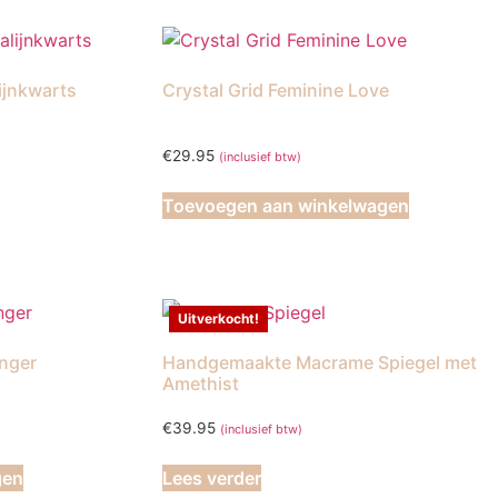
ijnkwarts
Crystal Grid Feminine Love
€
29.95
(inclusief btw)
Toevoegen aan winkelwagen
Uitverkocht!
nger
Handgemaakte Macrame Spiegel met
Amethist
€
39.95
(inclusief btw)
gen
Lees verder