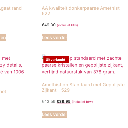
gaat rand –
AA kwaliteit donkerpaarse Amethist –
622
€
49.00
(inclusief btw)
gen
Lees verder
Uitverkocht!
Amethist op Standaard met Gepolijste
Zijkant – 529
met
Oorspronkelijke
Huidige
€
43.56
€
39.95
(inclusief btw)
prijs
prijs
was:
is:
Lees verder
€43.56.
€39.95.