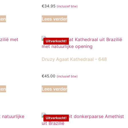
€
34.95
(inclusief btw)
gen
Lees verder
Uitverkocht!
Druzy Agaat Kathedraal – 648
€
45.00
(inclusief btw)
gen
Lees verder
Uitverkocht!