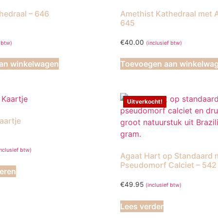
hedraal – 646
Amethist Kathedraal met A
645
€
40.00
f btw)
(inclusief btw)
an winkelwagen
Toevoegen aan winkelwa
Uitverkocht!
aartje
ijsklasse:
inclusief btw)
Agaat Hart op Standaard 
0.50
Dit
Pseudomorf Calciet – 542
t
teren
product
1.50
€
49.95
heeft
(inclusief btw)
meerdere
Lees verder
variaties.