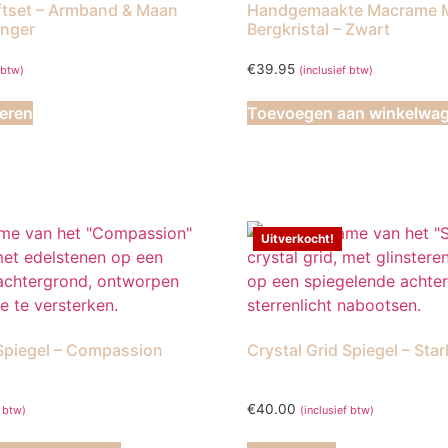
ftset – Armband & Maan
Handgemaakte Macrame 
anger
Bergkristal – Zwart
€
39.95
 btw)
(inclusief btw)
Dit
teren
Toevoegen aan winkelwa
product
heeft
meerdere
variaties.
Deze
optie
Uitverkocht!
kan
gekozen
worden
op
 Spiegel – Compassion
Crystal Grid Spiegel – Star
de
productpagina
€
40.00
f btw)
(inclusief btw)