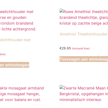
Deze
optie
kan
gekozen
worden
op
Amethist Theelichthouder
de
elichthouder met
productpagina
€
29.95
(inclusief btw)
 btw)
Toevoegen aan winkelwa
an winkelwagen