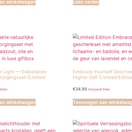
an winkelwagen
Lees verder
r Light — Edelstenen
Embrace Yourself Geschen
orgingsset (Limited
Higher Self (Limited Editio
€
34.95
f btw)
(inclusief btw)
an winkelwagen
Toevoegen aan winkelwa