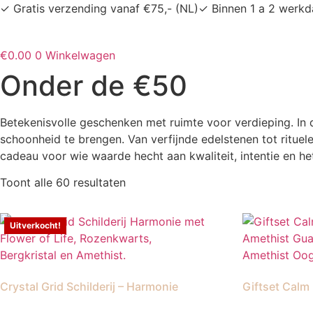
Ga
✓ Gratis verzending vanaf €75,- (NL)
✓ Binnen 1 a 2 werk
naar
de
€
0.00
0
Winkelwagen
inhoud
Onder de €50
Betekenisvolle geschenken met ruimte voor verdieping. In 
schoonheid te brengen. Van verfijnde edelstenen tot rituel
cadeau voor wie waarde hecht aan kwaliteit, intentie en het
Gesorteerd
Toont alle 60 resultaten
op
nieuwste
Uitverkocht!
Crystal Grid Schilderij – Harmonie
Giftset Calm