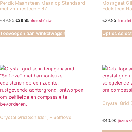
Perzik Maansteen Maan op Standaard
Mosagaat Gi
met zonnesteen – 67
Edelsteen H
Oorspronkelijke
Huidige
€
49.95
€
39.95
€
29.95
(inclusief btw)
(inclusief
prijs
prijs
was:
is:
Toevoegen aan winkelwagen
Opties selec
€49.95.
€39.95.
Crystal Grid
Crystal Grid Schilderij – Selflove
€
40.00
(inclusie