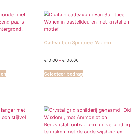
Cadeaubon Spiritueel Wonen
Prijsklasse:
€
10.00
-
€
100.00
€10.00
Dit
tot
gen
Selecteer bedrag
product
€100.00
heeft
meerdere
variaties.
Deze
optie
kan
gekozen
worden